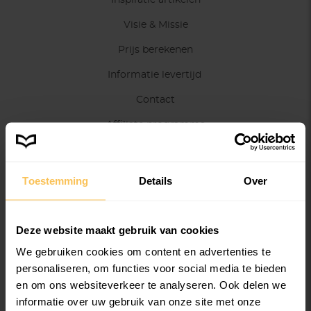
Inspiratie artikelen
Visie & Missie
Prijs berekenen
Informatie levertijd
Contact
Affiliate programma
Influencer programma
Algemene voorwaarden
Toestemming
Details
Over
Retourneren & herroepingrecht
Disclaimer
Deze website maakt gebruik van cookies
Privacybeleid
We gebruiken cookies om content en advertenties te
personaliseren, om functies voor social media te bieden
Korting & acties
en om ons websiteverkeer te analyseren. Ook delen we
informatie over uw gebruik van onze site met onze