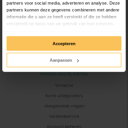
partners voor social media, adverteren en analyse. Deze
TIJDSCHRIFT MAKEN
partners kunnen deze gegevens combineren met andere
Magazine
informatie die u aan ze heeft verstrekt of die ze hebben
verzameld op basis van uw gebruik van hun services.
Boek
Brochure
We werken samen met
36 derden
die uw gegevens
Accepteren
kunnen ontvangen en verwerken.
Portfolio magazine
Catalogus
Aanpassen
HANDIG OM TE WETEN
Winactie
Korte uitlegvideo’s
Veelgestelde vragen
Verzendservice
Account beheren