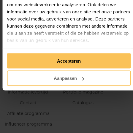
om ons websiteverkeer te analyseren. Ook delen we
informatie over uw gebruik van onze site met onze partners
voor social media, adverteren en analyse. Deze partners
kunnen deze gegevens combineren met andere informatie
die u aan ze heeft verstrekt of die ze hebben verzameld op
basis van uw gebruik van hun services.
OVER MY GLOSSY
TIJDSCHRIFT MAKEN
We werken samen met
36 derden
die uw gegevens kunnen
Accepteren
Inspiratie artikelen
Magazine
ontvangen en verwerken.
Visie & Missie
Boek
Aanpassen
Prijs berekenen
Brochure
Informatie levertijd
Portfolio magazine
Contact
Catalogus
Affiliate programma
Influencer programma