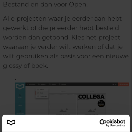
Bestand en dan voor Open.
Alle projecten waar je eerder aan hebt
gewerkt of die je eerder hebt besteld
worden dan getoond. Kies het project
waaraan je verder wilt werken of dat je
wilt gebruiken als basis voor een nieuwe
glossy of boek.