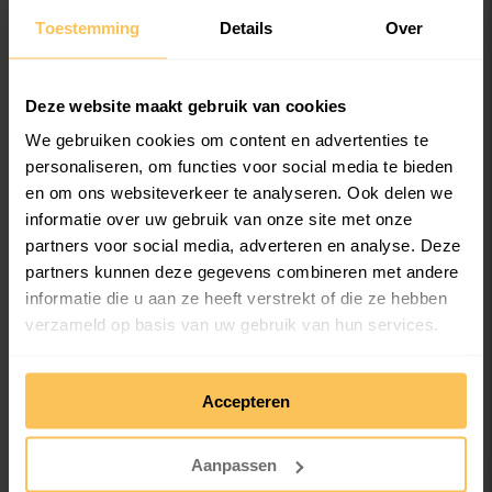
Toestemming
Details
Over
Een kopie maken van het project
Deze website maakt gebruik van cookies
We gebruiken cookies om content en advertenties te
Als het project is geopend kun je het
personaliseren, om functies voor social media te bieden
opslaan met een nieuwe naam. Zo
en om ons websiteverkeer te analyseren. Ook delen we
voorkom je dat je het originele project
informatie over uw gebruik van onze site met onze
partners voor social media, adverteren en analyse. Deze
overschrijft. je kiest dan voor de optie
partners kunnen deze gegevens combineren met andere
Bestand
en dan
Opslaan als
waarna je
informatie die u aan ze heeft verstrekt of die ze hebben
het project een nieuwe naam geeft en
verzameld op basis van uw gebruik van hun services.
opslaat.
We werken samen met
36 derden
die uw gegevens
Accepteren
kunnen ontvangen en verwerken.
Aanpassen