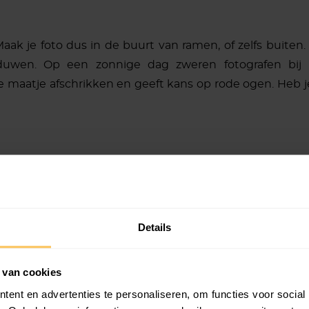
Maak je foto dus in de buurt van ramen, of zelfs buiten.
duwen. Op een zonnige dag zweren fotografen bij 
 je maatje afschrikken en geeft kans op rode ogen. Heb j
aats je voor de verandering eens naar zijn hoogte. Maak fo
r grotere dieren geeft het een interessant nieuw pe
tie. Zorg dat jouw hoofd en je dierenkoppie op dezelfde
Details
 van cookies
ent en advertenties te personaliseren, om functies voor social
 staande of liggende foto’s rekening mee waarvoor je 