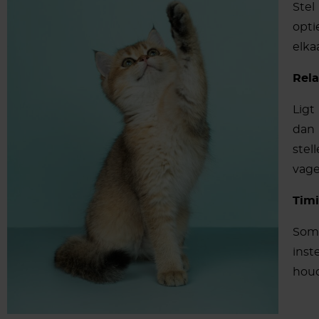
Stel
opti
elka
Rel
Ligt
dan 
stel
vage
Tim
Soms
inst
houd