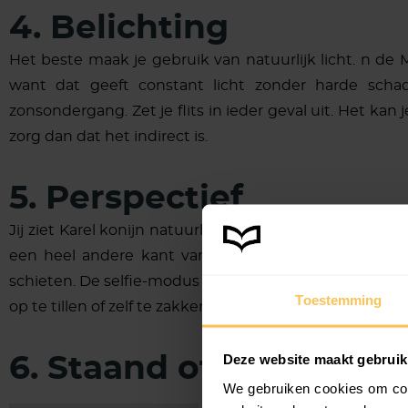
4. Belichting
Het beste maak je gebruik van natuurlijk licht. n de 
want dat geeft constant licht zonder harde scha
zonsondergang. Zet je flits in ieder geval uit. Het kan
zorg dan dat het indirect is.
5. Perspectief
Jij ziet Karel konijn natuurlijk vaak van bovenaf, verpl
een heel andere kant van je knabbelmaatje. Ook voo
schieten. De selfie-modus is trouwens ook een super op
Toestemming
op te tillen of zelf te zakken en afdrukken maar!
Deze website maakt gebruik
6. Staand of liggend
We gebruiken cookies om cont
Houd er bij de keuze voor