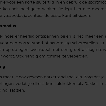
 hiervoor een korte sluitertijd in en gebruik de sportmo
e kan ook heel goed werken. Je legt hiermee meerde
ar vast zodat je achteraf de beste kunt uitkiezen.
axmodus
 Minoes er heerlijk ontspannen bij en is het meer een p
voor een portretstand of handmatig scherpstellen. Er
len op de ogen, eventueel met een groot diafragma, 
r wordt. Ook handig om rommel te verbergen.
ing
 moet je ook gewoon ontzettend snel zijn. Zorg dat je er
ellingen, zodat je direct kunt afdrukken als Rakker in
ing laat zien.