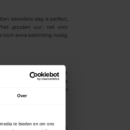
 Een bewolkte dag is perfect,
‘het gouden uur’, net voor
e toch extra belichting nodig,
to’s plat op je buik en je ziet
rspectief om van onderaf te
 hoogte zijn, door je vriendje
Over
 media te bieden en om ons
de foto’s wil gaan gebruiken.