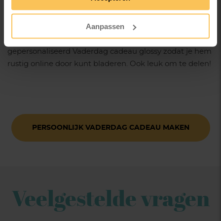
Vaderdag cadeau
Aanpassen
Je ontvangt altijd een gratis online versie van jouw
gepersonaliseerd Vaderdag cadeau glossy zodat je hem
rustig online door kunt bladeren. Ook leuk om te delen!
PERSOONLIJK VADERDAG CADEAU MAKEN
Veelgestelde vragen