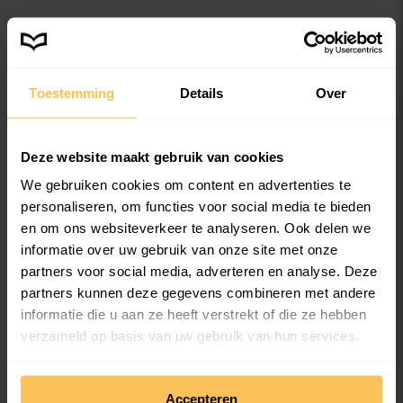
Dankzij het mooie ontwerp en de gratis luxe afwerking
geef je jouw glossy de look en feel van een echt
tijdschrift. Je kunt kiezen voor een luxe glossy omslag of
Toestemming
Details
Over
een robuuste matte cover. Ook de afwerking voor de
pagina’s bepaal je helemaal zelf en is gratis.
Leuk cadeau vaderdag met luxe
Deze website maakt gebruik van cookies
afwerking
We gebruiken cookies om content en advertenties te
personaliseren, om functies voor social media te bieden
en om ons websiteverkeer te analyseren. Ook delen we
Dankzij een robuuste 260 grams omslag en stevige
informatie over uw gebruik van onze site met onze
pagina’s van 150 grams papier heb je echt iets in
partners voor social media, adverteren en analyse. Deze
handen ongeacht hoeveel pagina’s je tijdschrift telt.
partners kunnen deze gegevens combineren met andere
Daarnaast wordt jouw glossy voorzien van een solide
informatie die u aan ze heeft verstrekt of die ze hebben
verlijmde rug zodat hij nog langer mee gaat en jouw
verzameld op basis van uw gebruik van hun services.
vader nog lang kan genieten van zijn eigen unieke
tijdschrift als persoonlijk Vaderdag cadeau.
We werken samen met
36 derden
die uw gegevens
Gratis online versie van jouw
Accepteren
kunnen ontvangen en verwerken.