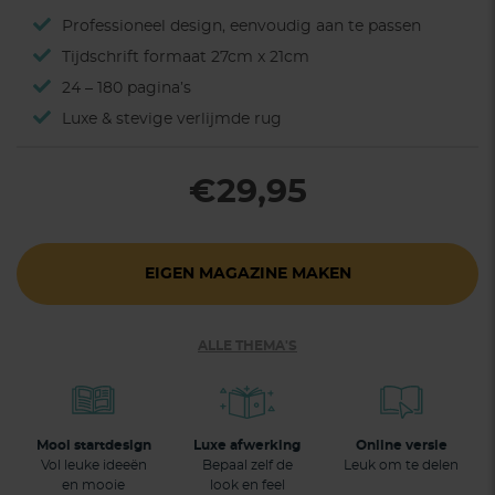
Professioneel design, eenvoudig aan te passen
Tijdschrift formaat 27cm x 21cm
24 – 180 pagina’s
Luxe & stevige verlijmde rug
€29,95
EIGEN MAGAZINE MAKEN
ALLE THEMA'S
Mooi startdesign
Luxe afwerking
Online versie
Vol leuke ideeën
Bepaal zelf de
Leuk om te delen
en mooie
look en feel