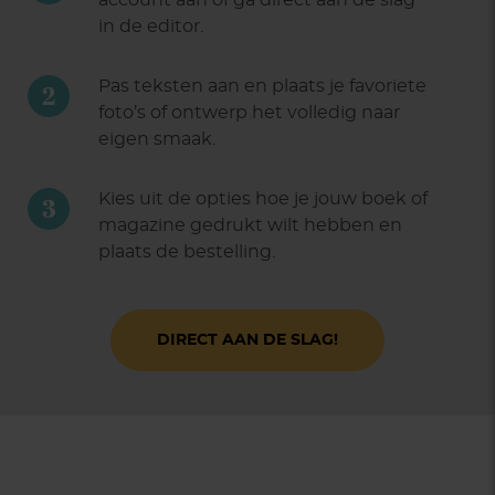
account aan of ga direct aan de slag
in de editor.
Pas teksten aan en plaats je favoriete
2
foto’s of ontwerp het volledig naar
eigen smaak.
Kies uit de opties hoe je jouw boek of
3
magazine gedrukt wilt hebben en
plaats de bestelling.
DIRECT AAN DE SLAG!