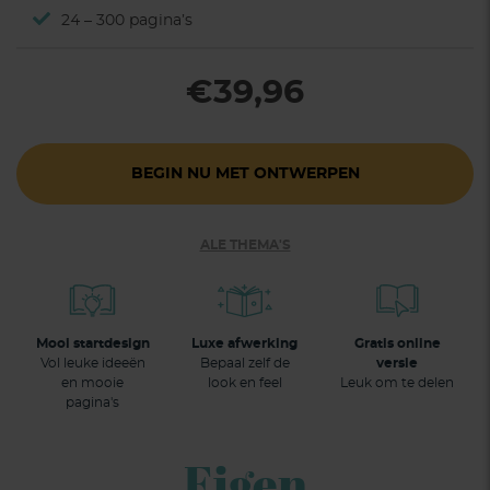
24 – 300 pagina’s
€39,96
BEGIN NU MET ONTWERPEN
ALE THEMA'S
Mooi startdesign
Luxe afwerking
Gratis online
Vol leuke ideeën
Bepaal zelf de
versie
en mooie
look en feel
Leuk om te delen
pagina's
Eigen