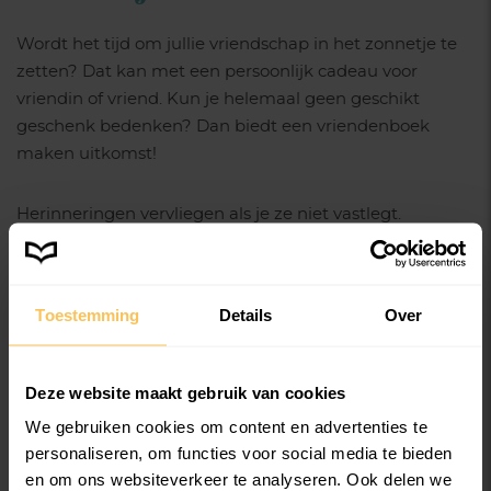
Wordt het tijd om jullie vriendschap in het zonnetje te
zetten? Dat kan met een persoonlijk cadeau voor
vriendin of vriend. Kun je helemaal geen geschikt
geschenk bedenken? Dan biedt een vriendenboek
maken uitkomst!
Herinneringen vervliegen als je ze niet vastlegt.
Sommige blijven misschien hangen omdat ze speciaal
en bijzonder zijn. Sommige zijn heel alledaags en
worden gemakkelijk vergeten.
Toestemming
Details
Over
Toon met een vriendenboek de waarde van jullie
vriendschap. Niet alles is in woorden uit te drukken.
Deze website maakt gebruik van cookies
Daarom kun je jouw gevoel overbrengen met een
We gebruiken cookies om content en advertenties te
prachtig album ter ere van jullie vriendschap.
personaliseren, om functies voor social media te bieden
en om ons websiteverkeer te analyseren. Ook delen we