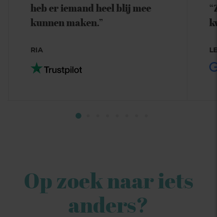
heb er iemand heel blij mee
“
kunnen maken.”
k
RIA
LE
Op zoek naar iets
anders?