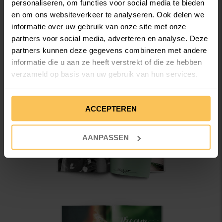
personaliseren, om functies voor social media te bieden
trouwmagazine of -boek. Vraag ze op als
en om ons websiteverkeer te analyseren. Ook delen we
je ze nog niet gekregen hebt, zodat je
informatie over uw gebruik van onze site met onze
ze kunt meenemen in dit mooie
partners voor social media, adverteren en analyse. Deze
partners kunnen deze gegevens combineren met andere
cadeau.
informatie die u aan ze heeft verstrekt of die ze hebben
verzameld op basis van uw gebruik van hun services.
4. Maak pagina's met een mooie quote of spreuk
We werken samen met
36 derden
die uw gegevens
ACCEPTEREN
kunnen ontvangen en verwerken.
AANPASSEN