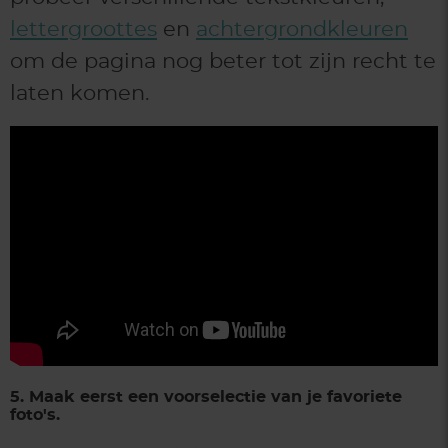
lettergroottes
en
achtergrondkleuren
om de pagina nog beter tot zijn recht te
laten komen.
5.
Maak eerst een voorselectie van je favoriete
foto's
.