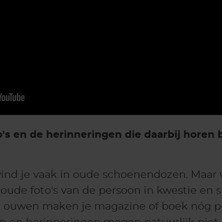
's en de herinneringen die daarbij horen b
vind je vaak in oude schoenendozen. Maar 
oude foto's van de persoon in kwestie en s
 ouwen maken je magazine of boek nóg pe