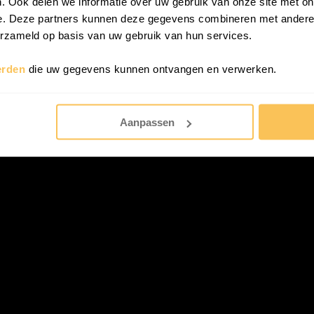
. Ook delen we informatie over uw gebruik van onze site met on
e. Deze partners kunnen deze gegevens combineren met andere i
ud nog even of je teksten niet verspringen
erzameld op basis van uw gebruik van hun services.
n te gebruiken voor alle kopteksten, subk
erden
die uw gegevens kunnen ontvangen en verwerken.
we zien hoe je eenvoudig een mooie cover 
Aanpassen