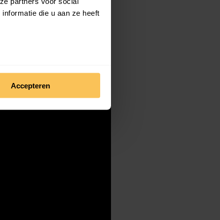
ze partners voor social
nformatie die u aan ze heeft
. Het is praktisch
opjes en andere
maakt:
Accepteren