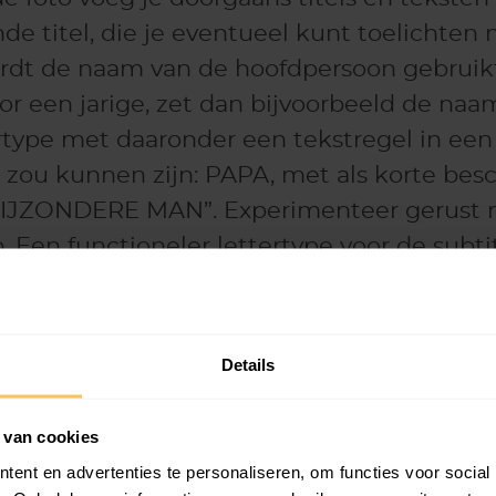
e titel, die je eventueel kunt toelichten
rdt de naam van de hoofdpersoon gebruikt 
or een jarige, zet dan bijvoorbeeld de naa
ertype met daaronder een tekstregel in een
el zou kunnen zijn: PAPA, met als korte bes
JZONDERE MAN”. Experimenteer gerust 
. Een functioneler lettertype voor de subti
 sierlijke lettertype van de kop. Met ande
je weg wat men verderop in het magazine 
 templates vind je een aantal ontwerpen w
Details
sen.
 van cookies
kst op de cover
ent en advertenties te personaliseren, om functies voor social
n je teksten zorgt voor orde op de pagina