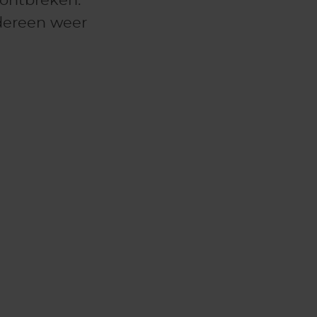
 ontbreken.
edereen weer