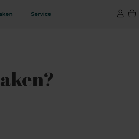
aken
Service
maken?