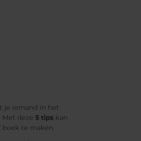
t je iemand in het
! Met deze
5 tips
kan
f boek te maken.