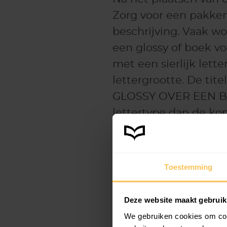
Zorg voor een pakkend
beschrijving. Vaak wo
een glossy of boek vo
met een sierlijk lett
lettergrootte. De tit
GLOSSY OVER EEN BI
lettertype dan de kop
mooi contrast met het
de cover al een beet
verwachten. Bij onze
Toestemming
de tekst kunt aanpas
Deze website maakt gebruik
Uitlijning van de te
We gebruiken cookies om cont
De juiste
uitlijning
va