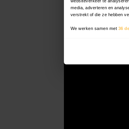
websiteverkeer te analyseren
media, adverteren en analys
opmaken van alle inho
verstrekt of die ze hebben v
om aparte tekstvelde
tekstelementen.
We werken samen met
36 d
In deze video laten 