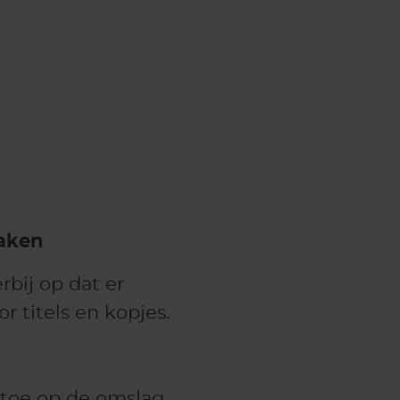
maken
rbij op dat er
 titels en kopjes.
 toe op de omslag.