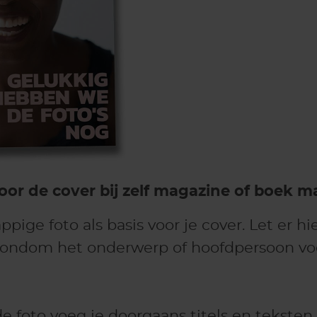
oor de cover bij zelf magazine of boek 
pige foto als basis voor je cover. Let er hie
rondom het onderwerp of hoofdpersoon voor
e foto voeg je doorgaans titels en teksten