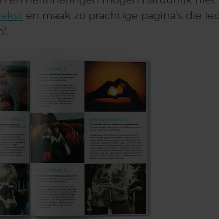
n en herinneringen mogen natuurlijk niet
tekst
en maak zo prachtige pagina's die i
'.