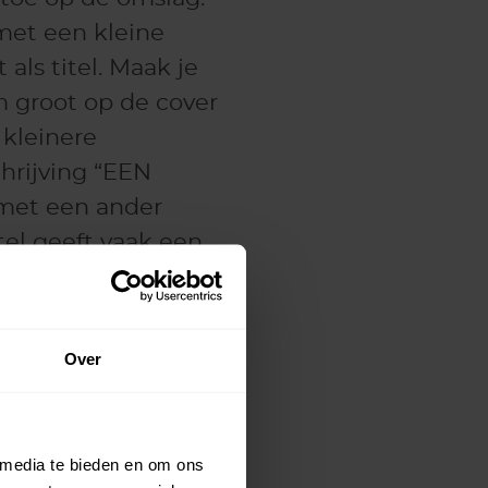
 met een kleine
als titel. Maak je
m groot op de cover
 kleinere
chrijving “EEN
met een ander
tel geeft vaak een
re kopjes geef je op
of boek kan
aarbij je eenvoudig
Over
 media te bieden en om ons
. Check daarom na het