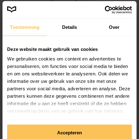
Toestemming
Details
Over
Handig om te weten
Deze website maakt gebruik van cookies
We gebruiken cookies om content en advertenties te
personaliseren, om functies voor social media te bieden
Aantal pagina’s
en om ons websiteverkeer te analyseren. Ook delen we
informatie over uw gebruik van onze site met onze
Samen een boek, glossy of brochure
partners voor social media, adverteren en analyse. Deze
maken
partners kunnen deze gegevens combineren met andere
informatie die u aan ze heeft verstrekt of die ze hebben
verzameld op basis van uw gebruik van hun services.
We werken samen met
36 derden
die uw gegevens
Bestellen, betalen en bezorgen
Accepteren
kunnen ontvangen en verwerken.